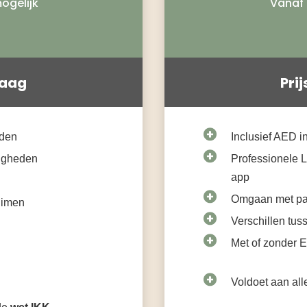
ogelijk
Vanaf 
raag
Pri
eden
Inclusief AED in
digheden
Professionele L
app
Omgaan met pa
uimen
Verschillen tus
Met of zonder E
Voldoet aan all