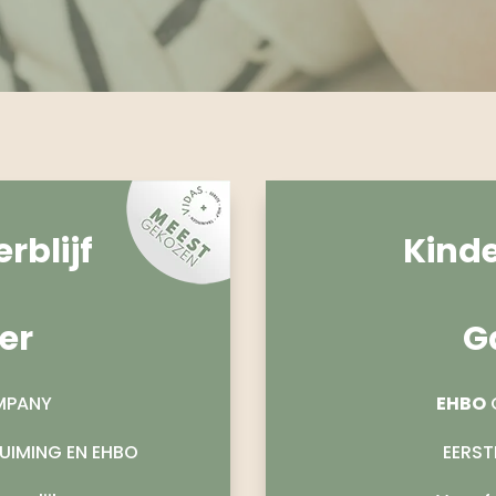
rblijf
Kinde
er
G
MPANY
EHBO
RUIMING EN EHBO
EERST