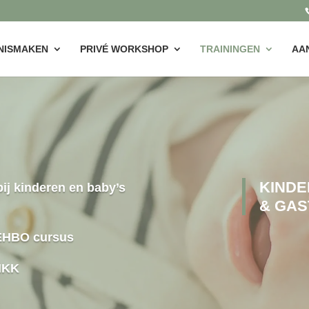
NISMAKEN
PRIVÉ WORKSHOP
TRAININGEN
AA
KINDE
bij kinderen en baby’s
& GA
 EHBO cursus
 IKK