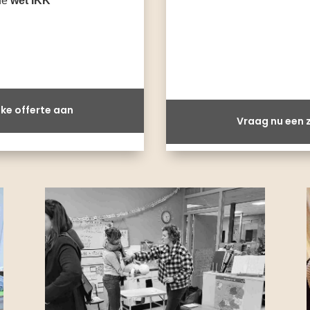
 de
wet IKK
ke offerte aan
Vraag nu een z