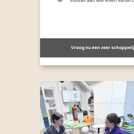
Voldoet aan alle eisen vanuit
Vraag nu een zeer schappelij