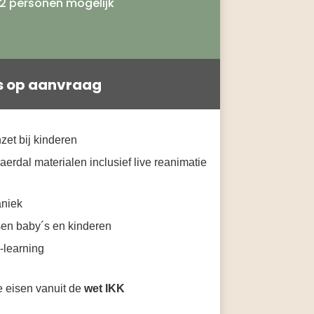
2 personen mogelijk
js op aanvraag
zet bij kinderen
aerdal materialen inclusief live reanimatie
niek
sen baby´s en kinderen
-learning
e eisen vanuit de
wet IKK